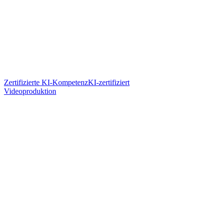
Zertifizierte KI-Kompetenz
KI-zertifiziert
Videoproduktion